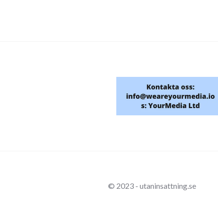
© 2023 - utaninsattning.se