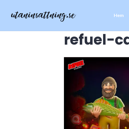
Hoppa
till
Hem
innehåll
Spelsidor utan insättning
refuel-c