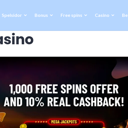
Spelsidor
Bonus
Free spins
Casino
Be
asino