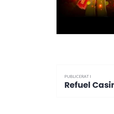
Inläggsnav
PUBLICERAT I
Refuel Cas