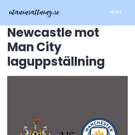
Hoppa
till
MENY
innehåll
Spelsidor utan insättning
Newcastle mot
Man City
laguppställning