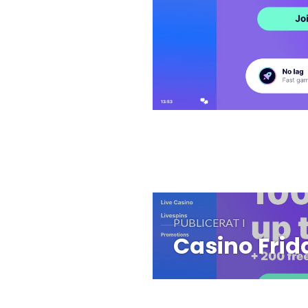
Inläggsnav
PUBLICERAT I
Casino Frid