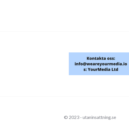
© 2023 - utaninsattning.se