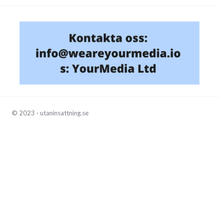
© 2023 - utaninsattning.se