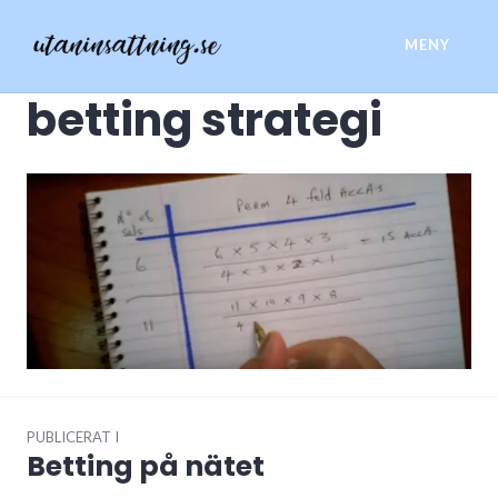
Hoppa
till
MENY
innehåll
Spelsidor utan insättning
betting strategi
Inläggsnavigering
PUBLICERAT I
Betting på nätet